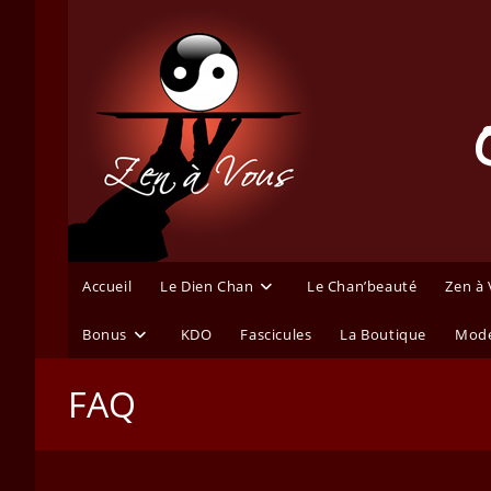
Skip
to
content
Accueil
Le Dien Chan
Le Chan’beauté
Zen à
Bonus
KDO
Fascicules
La Boutique
Mode
FAQ