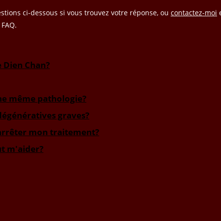
stions ci-dessous si vous trouvez votre réponse, ou
contactez-moi
e
a FAQ.
e Dien Chan?
une même pathologie?
 dégénératives graves?
 arrêter mon traitement?
ut m'aider?