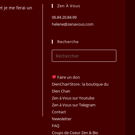
Zen À Vous
t je me ferai un
06.84.20.84.99
helene@zenavous.com
Recherche
Press
Escape
to
close
Faire un don
the
DienChan’Store : la boutique du
search
Dien Chan
Zen à Vous sur Youtube
panel.
Zen à Vous sur Telegram
Contact
Newsletter
FAQ
Coups de Coeur Zen & Bio