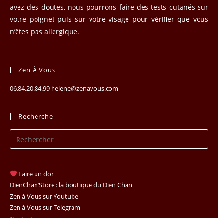
avez des doutes, nous pourrons faire des tests cutanés sur
votre poignet puis sur votre visage pour vérifier que vous
n’êtes pas allergique.
Zen À Vous
06.84.20.84.99 helene@zenavous.com
Recherche
Pr
Es
to
clo
Faire un don
th
DienChan’Store : la boutique du Dien Chan
se
Zen à Vous sur Youtube
Zen à Vous sur Telegram
pan