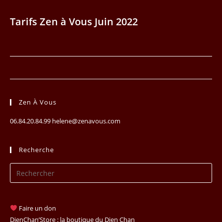
Tarifs Zen à Vous Juin 2022
Zen À Vous
06.84.20.84.99 helene@zenavous.com
Recherche
Pr
Es
to
clo
Faire un don
th
DienChan’Store : la boutique du Dien Chan