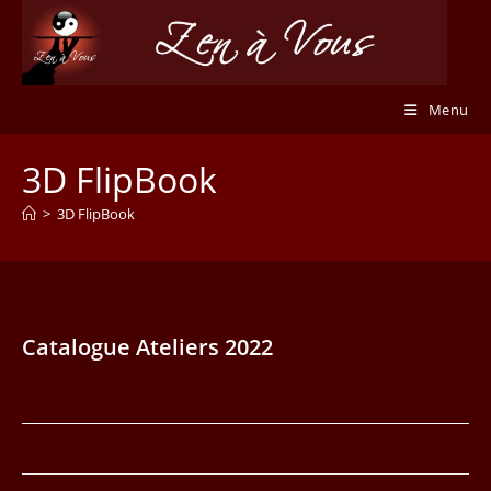
Skip
to
content
Menu
3D FlipBook
>
3D FlipBook
Catalogue Ateliers 2022