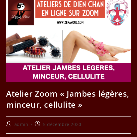
Atelier Zoom « Jambes légères,
minceur, cellulite »
Auteur/autrice
Publication
admin
5 décembre 2020
de
publiée :
la