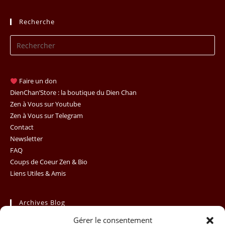
Recherche
Pr
Es
to
clo
Faire un don
th
DienChan’Store : la boutique du Dien Chan
se
Zen à Vous sur Youtube
Zen à Vous sur Telegram
pan
Contact
Newsletter
FAQ
Coups de Coeur Zen & Bio
Liens Utiles & Amis
Archives Blog
Gérer le consentement
Archives
Sélectionner un mois