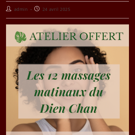
Auteur/autrice
Publication
admin
24 avril 2025
de
publiée :
la
publication :