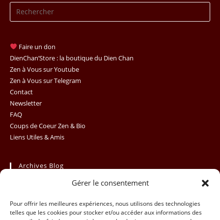
Pr
Es
to
clo
Faire un don
th
DienChan’Store : la boutique du Dien Chan
se
Zen à Vous sur Youtube
Zen à Vous sur Telegram
pan
Contact
Newsletter
FAQ
Coups de Coeur Zen & Bio
Liens Utiles & Amis
Archives Blog
Gérer le consentement
Archives
Sélectionner un mois
Blog
Pour offrir les meilleures expériences, nous utilisons des technologies
telles que les cookies pour stocker et/ou accéder aux informations des