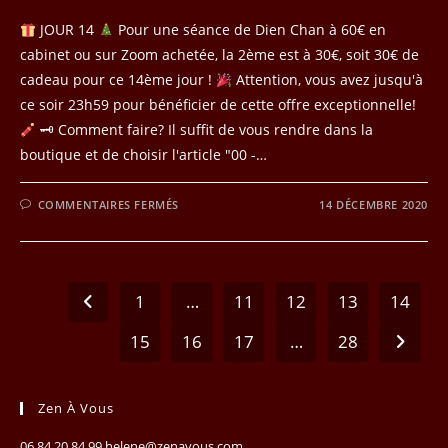
JOUR 14
Pour une séance de Dien Chan à 60€ en
cabinet ou sur Zoom achetée, la 2ème est à 30€, soit 30€ de
cadeau pour ce 14ème jour !
Attention, vous avez jusqu'à
ce soir 23h59 pour bénéficier de cette offre exceptionnelle!
🗝 Comment faire? Il suffit de vous rendre dans la
boutique et de choisir l'article "00 -…
SUR
COMMENTAIRES FERMÉS
14 DÉCEMBRE 2020
JOUR
14
DU
CALENDRIER
DE
L’AVENT
1
…
11
12
13
14
Go to the previous page
15
16
17
…
28
Aller à 
Zen À Vous
06.84.20.84.99 helene@zenavous.com