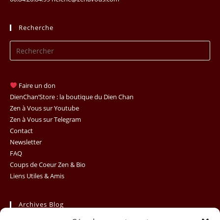
Recherche
Pr
Es
to
clo
Faire un don
th
DienChan’Store : la boutique du Dien Chan
se
Zen à Vous sur Youtube
Zen à Vous sur Telegram
pan
Contact
Newsletter
FAQ
Coups de Coeur Zen & Bio
Liens Utiles & Amis
Archives Blog