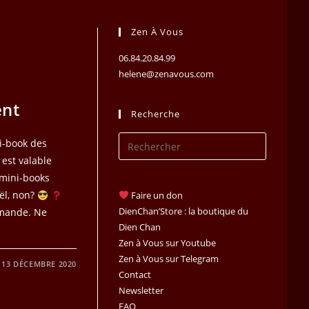
Zen À Vous
06.84.20.84.99
helene@zenavous.com
ent
Recherche
Press
ni-book des
Escape
 est valable
to
 mini-books
close
oël, non?
Faire un don
the
DienChan’Store : la boutique du
mmande. Ne
search
Dien Chan
Zen à Vous sur Youtube
panel.
Zen à Vous sur Telegram
13 DÉCEMBRE 2020
Contact
Newsletter
FAQ