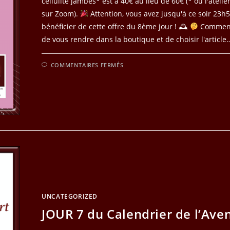
cellulite jambes* est à 40€ au lieu de 60€ (* ou l'ateli
sur Zoom).
Attention, vous avez jusqu'à ce soir 23h
bénéficier de cette offre du 8ème jour ! 🕰
Comment f
de vous rendre dans la boutique et de choisir l'article
SUR
COMMENTAIRES FERMÉS
JOUR
8
DU
CALENDRIER
DE
L’AVENT
UNCATEGORIZED
JOUR 7 du Calendrier de l’Ave