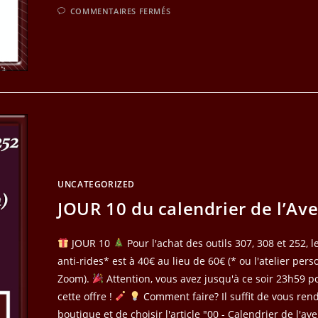
SUR
COMMENTAIRES FERMÉS
JOUR
11
DU
CALENDRIER
DE
L’AVENT
UNCATEGORIZED
JOUR 10 du calendrier de l’Av
JOUR 10
Pour l'achat des outils 307, 308 et 252, l
anti-rides* est à 40€ au lieu de 60€ (* ou l'atelier per
Zoom).
Attention, vous avez jusqu'à ce soir 23h59 p
cette offre !
Comment faire? Il suffit de vous ren
boutique et de choisir l'article "00 - Calendrier de l'av