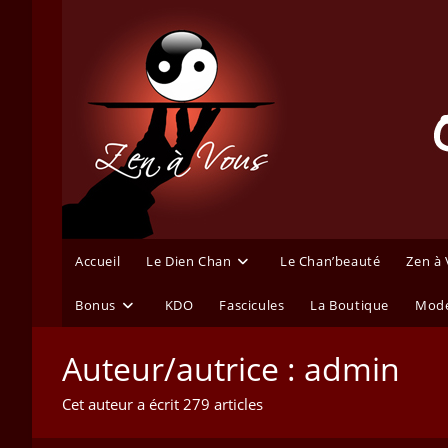
Skip
to
content
Accueil
Le Dien Chan
Le Chan’beauté
Zen à
Bonus
KDO
Fascicules
La Boutique
Mode
Auteur/autrice :
admin
Cet auteur a écrit 279 articles