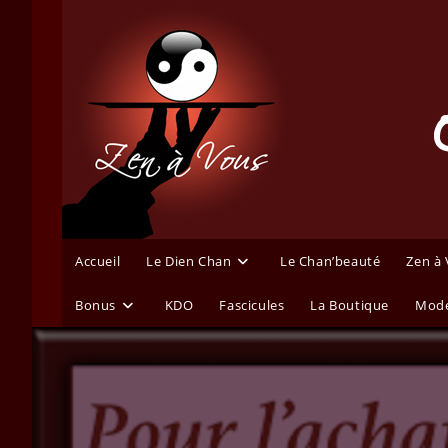
Skip
to
content
Accueil
Le Dien Chan
Le Chan’beauté
Zen à
Bonus
KDO
Fascicules
La Boutique
Mode