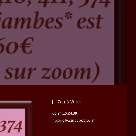
Zen À Vous
06.84.20.84.99
helene@zenavous.com