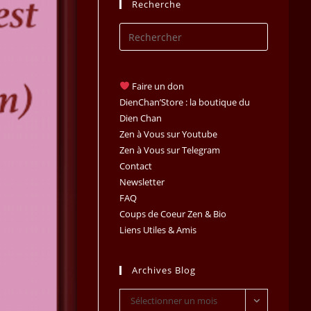
Recherche
Press
Escape
to
close
Faire un don
the
DienChan’Store : la boutique du
search
Dien Chan
Zen à Vous sur Youtube
panel.
Zen à Vous sur Telegram
Contact
Newsletter
FAQ
Coups de Coeur Zen & Bio
Liens Utiles & Amis
Archives Blog
Archives
Sélectionner un mois