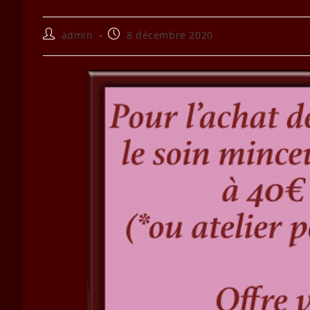
Auteur/autrice
Publication
admin
8 décembre 2020
de
publiée :
la
publication :