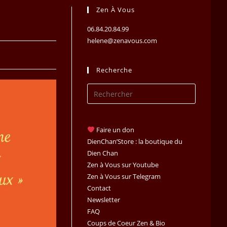
Zen À Vous
06.84.20.84.99
helene@zenavous.com
Recherche
Press
Escape
to
close
Faire un don
the
DienChan’Store : la boutique du
search
Dien Chan
Zen à Vous sur Youtube
panel.
Zen à Vous sur Telegram
Contact
Newsletter
FAQ
Coups de Coeur Zen & Bio