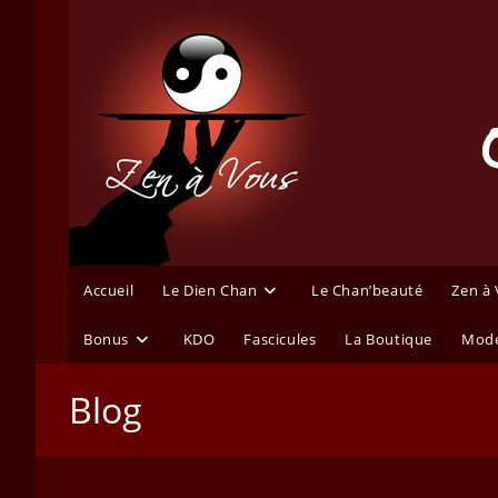
Skip
to
content
Accueil
Le Dien Chan
Le Chan’beauté
Zen à
Bonus
KDO
Fascicules
La Boutique
Mode
Blog