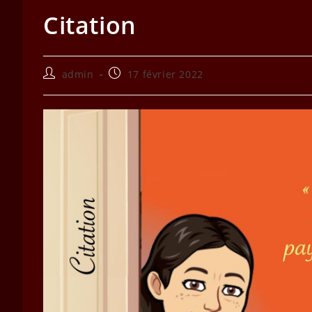
Citation
Auteur/autrice
Publication
admin
17 février 2022
de
publiée :
la
publication :