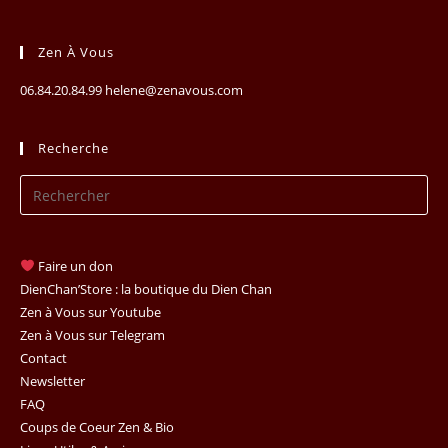
Zen À Vous
06.84.20.84.99 helene@zenavous.com
Recherche
Pr
Es
to
clo
Faire un don
th
DienChan’Store : la boutique du Dien Chan
se
Zen à Vous sur Youtube
Zen à Vous sur Telegram
pan
Contact
Newsletter
FAQ
Coups de Coeur Zen & Bio