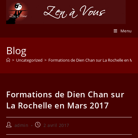
Skip
to
content
Menu
Blog
>
Uncategorized
>
Formations de Dien Chan sur La Rochelle en Mar
Formations de Dien Chan sur
La Rochelle en Mars 2017
Auteur/autrice
Publication
admin
2 avril 2017
de
publiée :
la