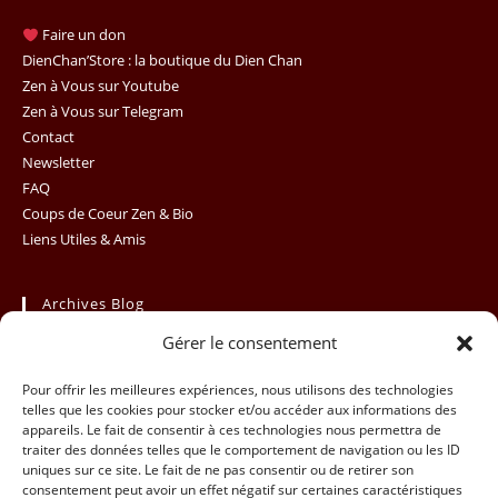
to
clo
Faire un don
th
DienChan’Store : la boutique du Dien Chan
se
Zen à Vous sur Youtube
Zen à Vous sur Telegram
pan
Contact
Newsletter
FAQ
Coups de Coeur Zen & Bio
Liens Utiles & Amis
Archives Blog
Gérer le consentement
Archives
Sélectionner un mois
Blog
Pour offrir les meilleures expériences, nous utilisons des technologies
telles que les cookies pour stocker et/ou accéder aux informations des
appareils. Le fait de consentir à ces technologies nous permettra de
traiter des données telles que le comportement de navigation ou les ID
uniques sur ce site. Le fait de ne pas consentir ou de retirer son
consentement peut avoir un effet négatif sur certaines caractéristiques