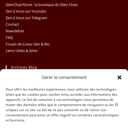
th
DienChan’Store : la boutique du Dien Chan
se
Zen à Vous sur Youtube
Zen à Vous sur Telegram
pan
Contact
Newsletter
FAQ
Coups de Coeur Zen & Bio
Liens Utiles & Amis
Archives Blog
Gérer le consentement
Archives
Sélectionner un mois
Blog
Pour offrir les meilleures expériences, nous utilisons des technologies
telles que les cookies pour stocker et/ou accéder aux informations des
appareils. Le fait de consentir à ces technologies nous permettra de
traiter des données telles que le comportement de navigation ou les ID
uniques sur ce site. Le fait de ne pas consentir ou de retirer son
consentement peut avoir un effet négatif sur certaines caractéristiques
et fonctions.