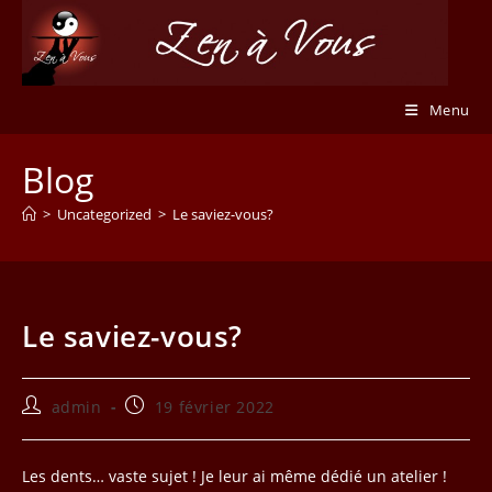
Skip
to
content
Menu
Blog
>
Uncategorized
>
Le saviez-vous?
Le saviez-vous?
Auteur/autrice
Publication
admin
19 février 2022
de
publiée :
la
publication :
Les dents… vaste sujet ! Je leur ai même dédié un atelier !