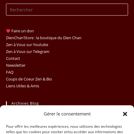
Pr
Es
to
clo
Faire un don
th
DienChan’Store : la boutique du Dien Chan
se
Zen à Vous sur Youtube
Zen à Vous sur Telegram
pan
Contact
Newsletter
FAQ
Coups de Coeur Zen & Bio
Liens Utiles & Amis
Archives Blog
Gérer le consentement
Archives
Sélectionner un mois
Blog
Pour offrir les meilleures expériences, nous utilisons des technologies
telles que les cookies pour stocker et/ou accéder aux informations des