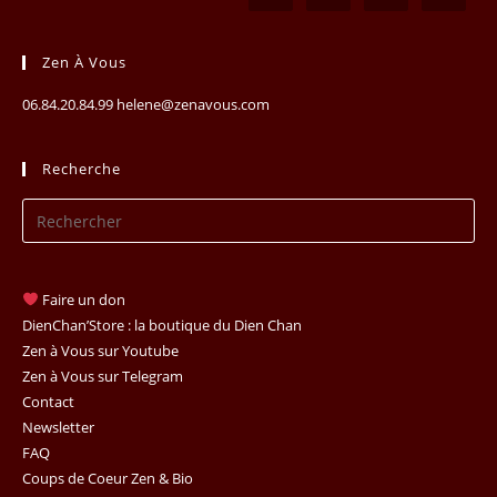
Zen À Vous
06.84.20.84.99 helene@zenavous.com
Recherche
Pr
Es
to
clo
Faire un don
th
DienChan’Store : la boutique du Dien Chan
se
Zen à Vous sur Youtube
Zen à Vous sur Telegram
pan
Contact
Newsletter
FAQ
Coups de Coeur Zen & Bio