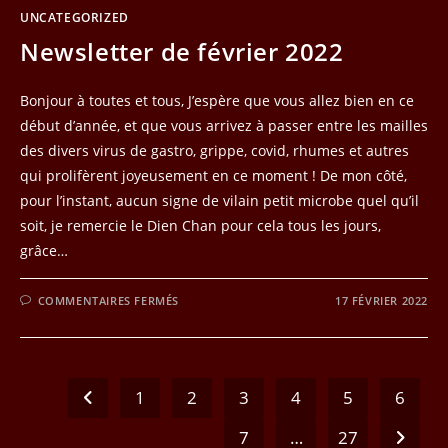
UNCATEGORIZED
Newsletter de février 2022
Bonjour à toutes et tous, J’espère que vous allez bien en ce
début d’année, et que vous arrivez à passer entre les mailles
des divers virus de gastro, grippe, covid, rhumes et autres
qui prolifèrent joyeusement en ce moment ! De mon côté,
pour l’instant, aucun signe de vilain petit microbe quel qu’il
soit, je remercie le Dien Chan pour cela tous les jours,
grâce…
SUR
COMMENTAIRES FERMÉS
17 FÉVRIER 2022
NEWSLETTER
DE
FÉVRIER
2022
1
2
3
4
5
6
Go to the previous page
7
…
27
Aller à 