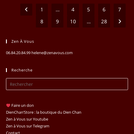
1
…
4
5
6
7
Go to the previous page
8
9
10
…
28
Aller à 
Zen À Vous
06.84.20.84.99 helene@zenavous.com
Recherche
Pr
Es
to
clo
Faire un don
th
DienChan’Store : la boutique du Dien Chan
se
Zen à Vous sur Youtube
Zen à Vous sur Telegram
pan
Contact