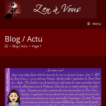
Skip
to
content
Menu
Blog / Actu
>
Blog / Actu
>
Page 7