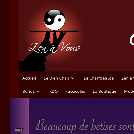
Skip
to
content
Accueil
Le Dien Chan
Le Chan’beauté
Zen à
Bonus
KDO
Fascicules
La Boutique
Mode