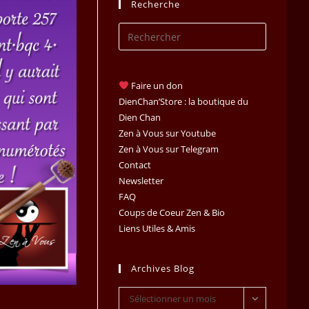
Recherche
Press
Escape
to
close
Faire un don
the
DienChan’Store : la boutique du
search
Dien Chan
Zen à Vous sur Youtube
panel.
Zen à Vous sur Telegram
Contact
Newsletter
FAQ
Coups de Coeur Zen & Bio
Liens Utiles & Amis
Archives Blog
Archives
Sélectionner un mois