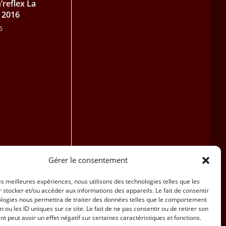
reflex La
t 2016
6
Gérer le consentement
les meilleures expériences, nous utilisons des technologies telles que les
 stocker et/ou accéder aux informations des appareils. Le fait de consentir
ologies nous permettra de traiter des données telles que le comportement
n ou les ID uniques sur ce site. Le fait de ne pas consentir ou de retirer son
 peut avoir un effet négatif sur certaines caractéristiques et fonctions.