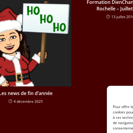
Formation DienChan’
Rochelle – Juille
13 juillet 201
Les news de fin d’année
4 décembre 2025
Pour offrir 
cookies pour
à ces techn
de navigatio
consentement