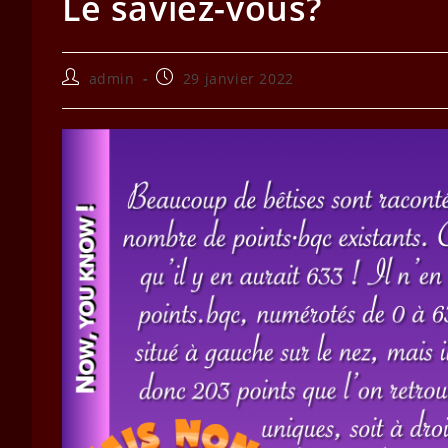
Le saviez-vous?
Auteur/autrice
Publication
admin
29 janvier 2022
de
publiée :
la
publication :