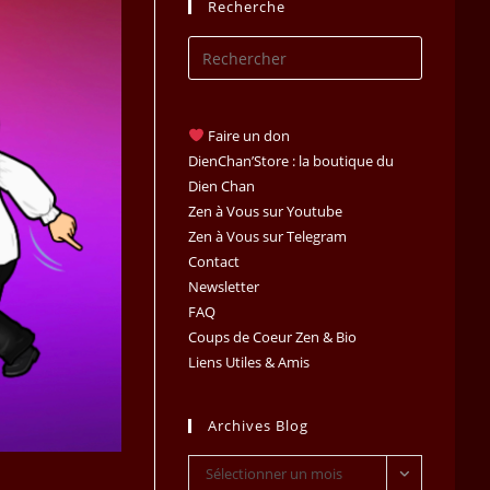
Recherche
Press
Escape
to
close
Faire un don
the
DienChan’Store : la boutique du
search
Dien Chan
Zen à Vous sur Youtube
panel.
Zen à Vous sur Telegram
Contact
Newsletter
FAQ
Coups de Coeur Zen & Bio
Liens Utiles & Amis
Archives Blog
Archives
Sélectionner un mois