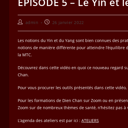
EPISODE 5 – Le Yin et 
Auteur/autrice
Publication
admin
26 janvier 2022
de
publiée :
la
publication :
Les notions du Yin et du Yang sont bien connues des prat
notions de manière différente pour atteindre l’équilibre de
la MTC.
Découvrez dans cette vidéo en quoi ce nouveau regard sur 
Chan.
Pour vous procurer les outils présentés dans cette vidéo
Pour les formations de Dien Chan sur Zoom ou en présent
Zoom sur de nombreux thèmes de santé, n’hésitez pas à 
L’agenda des ateliers est par ici :
ATELIERS