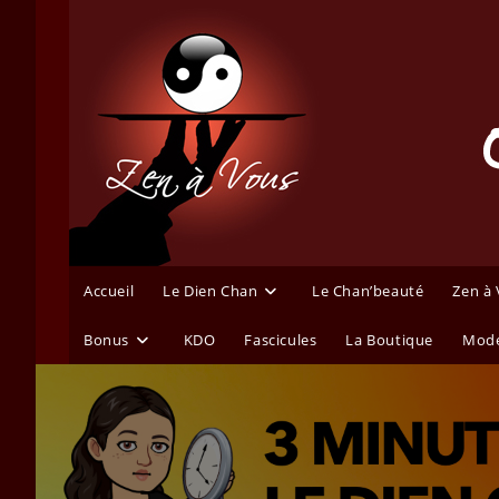
Skip
to
content
Accueil
Le Dien Chan
Le Chan’beauté
Zen à
Bonus
KDO
Fascicules
La Boutique
Mode