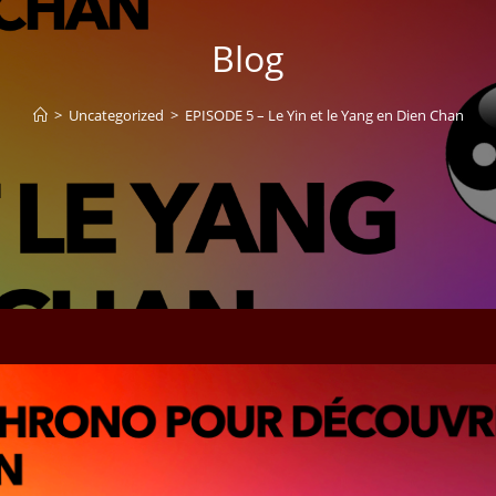
Blog
>
Uncategorized
>
EPISODE 5 – Le Yin et le Yang en Dien Chan