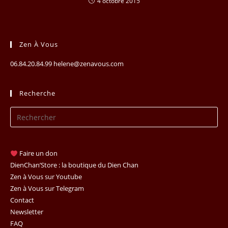
4 octobre 2015
Zen À Vous
06.84.20.84.99 helene@zenavous.com
Recherche
Pr
Es
to
clo
Faire un don
th
DienChan’Store : la boutique du Dien Chan
se
Zen à Vous sur Youtube
Zen à Vous sur Telegram
pan
Contact
Newsletter
FAQ