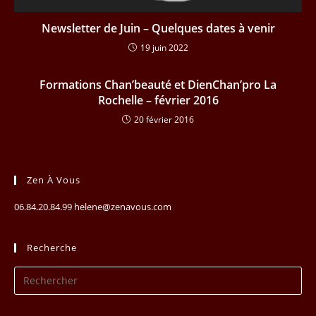
Newsletter de Juin – Quelques dates à venir
19 juin 2022
Formations Chan’beauté et DienChan’pro La
Rochelle – février 2016
20 février 2016
Zen À Vous
06.84.20.84.99 helene@zenavous.com
Recherche
Pr
Es
to