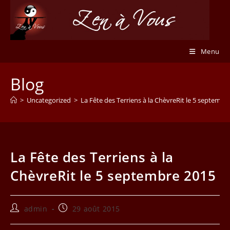
Skip
to
content
Menu
Blog
>
Uncategorized
>
La Fête des Terriens à la ChèvreRit le 5 septembr
La Fête des Terriens à la
ChèvreRit le 5 septembre 2015
Auteur/autrice
Publication
admin
29 août 2015
de
publiée :
la