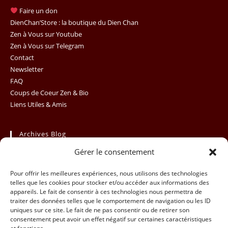
clo
Faire un don
th
DienChan’Store : la boutique du Dien Chan
se
Zen à Vous sur Youtube
Zen à Vous sur Telegram
pan
Contact
Newsletter
FAQ
Coups de Coeur Zen & Bio
Liens Utiles & Amis
Archives Blog
Gérer le consentement
Archives
Sélectionner un mois
Blog
Pour offrir les meilleures expériences, nous utilisons des technologies
telles que les cookies pour stocker et/ou accéder aux informations des
appareils. Le fait de consentir à ces technologies nous permettra de
traiter des données telles que le comportement de navigation ou les ID
uniques sur ce site. Le fait de ne pas consentir ou de retirer son
consentement peut avoir un effet négatif sur certaines caractéristiques