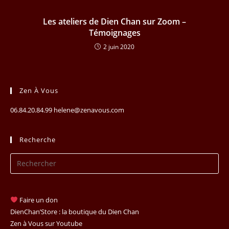
Les ateliers de Dien Chan sur Zoom –
Témoignages
2 juin 2020
Zen À Vous
06.84.20.84.99 helene@zenavous.com
Recherche
Pr
Es
to
clo
Faire un don
th
DienChan’Store : la boutique du Dien Chan
se
Zen à Vous sur Youtube