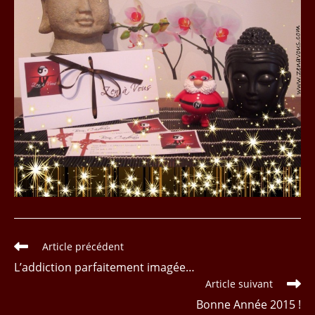
Read
Article précédent
more
L’addiction parfaitement imagée…
articles
Article suivant
Bonne Année 2015 !