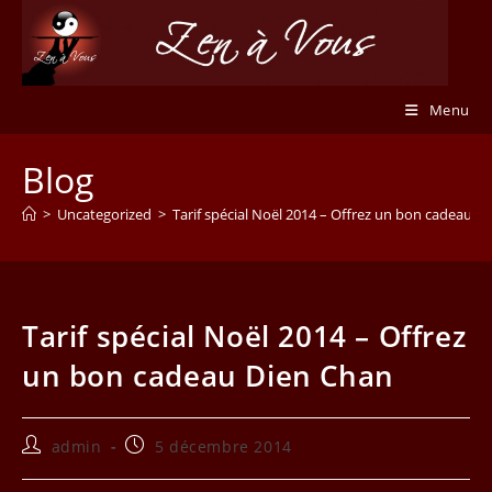
Skip
to
content
Menu
Blog
>
Uncategorized
>
Tarif spécial Noël 2014 – Offrez un bon cadeau D
Tarif spécial Noël 2014 – Offrez
un bon cadeau Dien Chan
Auteur/autrice
Publication
admin
5 décembre 2014
de
publiée :
la