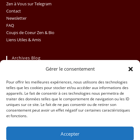
Zen à Vous sur Telegram
pan
Contact
Newsletter
FAQ
Coups de Coeur Zen & Bio
Liens Utiles & Amis
Archives Blog
Gérer le consentement
Archives
Sélectionner un mois
Blog
Pour offrir les meilleures expériences, nous utilisons des technologies
telles que les cookies pour stocker et/ou accéder aux informations des
appareils. Le fait de consentir à ces technologies nous permettra de
traiter des données telles que le comportement de navigation ou les ID
uniques sur ce site. Le fait de ne pas consentir ou de retirer son
consentement peut avoir un effet négatif sur certaines caractéristiques
et fonctions.
Accepter