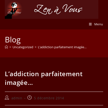
Skip
to
content
Menu
Blog
>
Uncategorized
>
L’addiction parfaitement imagée…
L’addiction parfaitement
imagée…
Auteur/autrice
Publication
admin
5 décembre 2014
de
publiée :
la