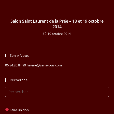
Salon Saint Laurent de la Prée – 18 et 19 octobre
2014
10 octobre 2014
Zen À Vous
06.84.20.84.99 helene@zenavous.com
Recherche
Pr
Es
to
clo
Faire un don