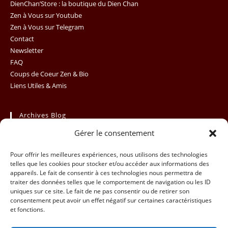
th
DienChan’Store : la boutique du Dien Chan
se
Zen à Vous sur Youtube
Zen à Vous sur Telegram
pan
Contact
Newsletter
FAQ
Coups de Coeur Zen & Bio
Liens Utiles & Amis
Archives Blog
Gérer le consentement
Archives
Sélectionner un mois
Blog
Pour offrir les meilleures expériences, nous utilisons des technologies
telles que les cookies pour stocker et/ou accéder aux informations des
appareils. Le fait de consentir à ces technologies nous permettra de
traiter des données telles que le comportement de navigation ou les ID
uniques sur ce site. Le fait de ne pas consentir ou de retirer son
consentement peut avoir un effet négatif sur certaines caractéristiques
et fonctions.