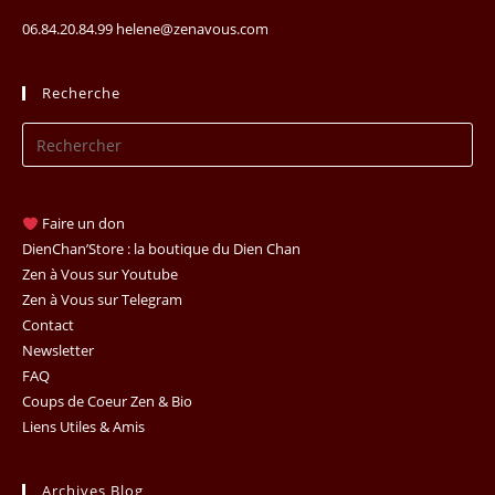
06.84.20.84.99 helene@zenavous.com
Recherche
Pr
Es
to
clo
Faire un don
th
DienChan’Store : la boutique du Dien Chan
se
Zen à Vous sur Youtube
Zen à Vous sur Telegram
pan
Contact
Newsletter
FAQ
Coups de Coeur Zen & Bio
Liens Utiles & Amis
Archives Blog