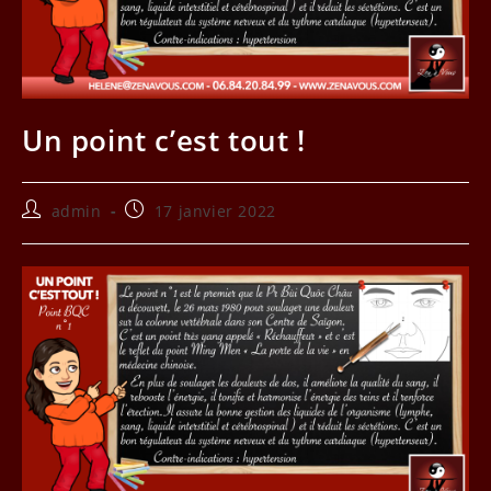
Un point c’est tout !
Auteur/autrice
Publication
admin
17 janvier 2022
de
publiée :
la
publication :