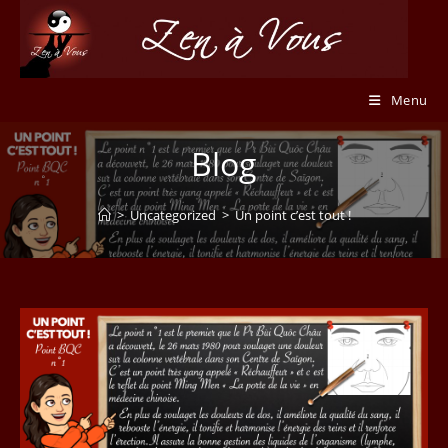
Skip
to
content
Menu
Blog
>
Uncategorized
>
Un point c’est tout !